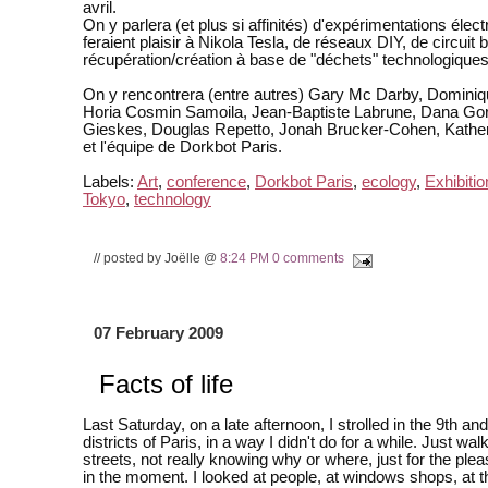
avril.
On y parlera (et plus si affinités) d'expérimentations élect
feraient plaisir à Nikola Tesla, de réseaux DIY, de circuit 
récupération/création à base de "déchets" technologiques
On y rencontrera (entre autres) Gary Mc Darby, Domini
Horia Cosmin Samoila, Jean-Baptiste Labrune, Dana Gor
Gieskes, Douglas Repetto, Jonah Brucker-Cohen, Kathe
et l'équipe de Dorkbot Paris.
Labels:
Art
,
conference
,
Dorkbot Paris
,
ecology
,
Exhibitio
Tokyo
,
technology
// posted by Joëlle @
8:24 PM
0 comments
07 February 2009
Facts of life
Last Saturday, on a late afternoon, I strolled in the 9th an
districts of Paris, in a way I didn't do for a while. Just wal
streets, not really knowing why or where, just for the plea
in the moment. I looked at people, at windows shops, at t