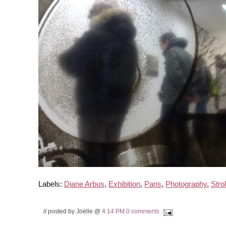
Labels:
Diane Arbus
,
Exhibition
,
Paris
,
Photography
,
Strol
// posted by Joëlle @
4:14 PM
0 comments