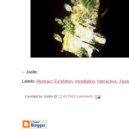
-- Joelle.
Labels:
Abstract
,
Exhibition
,
Installation
,
Interactive
,
Japa
// posted by Joëlle @
12:40 PM
0 comments