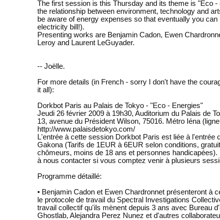
The first session is this Thursday and its theme is "Eco - 
the relationship between environment, technology and art
be aware of energy expenses so that eventually you can 
electricity bill!).
Presenting works are Benjamin Cadon, Ewen Chardronn
Leroy and Laurent LeGuyader.
-- Joëlle.
For more details (in French - sorry I don't have the courag
it all):
Dorkbot Paris au Palais de Tokyo - "Eco - Energies"
Jeudi 26 février 2009 à 19h30, Auditorium du Palais de T
13, avenue du Président Wilson, 75016. Métro Iéna (ligne
http://www.palaisdetokyo.com/
L'entrée à cette session Dorkbot Paris est liée à l'entrée d
Gakona (Tarifs de 1EUR à 6EUR selon conditions, gratuit
chômeurs, moins de 18 ans et personnes handicapées). 
à nous contacter si vous comptez venir à plusieurs sess
Programme détaillé:
• Benjamin Cadon et Ewen Chardronnet présenteront à c
le protocole de travail du Spectral Investigations Collectiv
travail collectif qu'ils mènent depuis 3 ans avec Bureau d
Ghostlab, Alejandra Perez Nunez et d'autres collaborateu