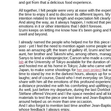
and got from that a delicious food experience.
All together, I felt people were very at ease with the exper
the time to enjoy it and to discover its different layers. My i
intention related to time length and expectation felt clear
And along the way, as it always happen, I noticed that pe
emotions in it or other intentions that I didn't foresee.
Izumi keeps on letting me know how it's been going and 
swell and beyond.
I already named the people who helped me for this piece 
post - yet I feel the need to mention again some people 
was an amazing gift: the team of gallery éf, Izumi and he
aunt, her brother and Takeshi who, among others, manag
Sanyo to lend a videoprojector; Carson who made a comp
lab
at the University of Tokyo available for the duration of i
and hosted me at his home in Tokyo; Julie who came wit
Japan, to make some shootings for
her own project
but w
time to stand by me in the darkest hours, always up for
laughs; and of course, David who I met everyday on Skyp
share with him all the emotions of this profound experien
a distance provided me with his comforting and uplifiting
As well, just before my departure, during the last Dorkbot
Stéfane offered Vincent and I the space needed and all ki
materials to test the piece one last time and Jean-Bapti
around helped us on more than one occasion.
And I also forgot to mention last time another Jean-Baptis
whose feedback I always enjoy.