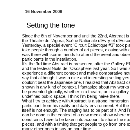
16 November 2008
Setting the tone
Since the 6th of November and until the 22nd, Abstract is 
the Théatre de l'Agora, Scène Nationale d'Evry et d'Esso
Yesterday, a special event "Circuit Ecléctique #3" took pl
take people through a number of art pieces, closing with a
was there with some friends to attend the event and obse
participants in the installation.
It's the 3rd time Abstract is presented, after the Gallery Ef
and the festival Nuits de l'Ososphère last year. So I was 
experience a different context and make comparative not
say that although it was a nice and interesting setting yest
couldn't beat the Japanese one. I realized that Abstract c
shown in any kind of context. I fantasize about my works 
be presented globally, whether in a theatre, or in a gallery 
undefined public space. I think I'm being naive there.
What I try to achieve with Abstract is a strong immersion 
participant from his reality and daily environment. But the 
itself is not enough. The staging has to be part of it. And I'
can be done in the context of a new media show where 
constraints have to be taken into account to share the sp
pieces, and with a timing that get people to go from one 
many other ones in say an hour time.