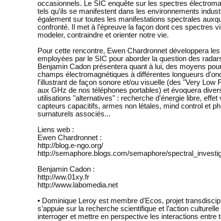
occasionnels. Le SIC enquête sur les spectres électrom
tels qu'ils se manifestent dans les environnements indust
également sur toutes les manifestations spectrales auxque
confronté. Il met à l'épreuve la façon dont ces spectres v
modeler, contraindre et orienter notre vie.
Pour cette rencontre, Ewen Chardronnet développera le
employées par le SIC pour aborder la question des radar
Benjamin Cadon présentera quant à lui, des moyens pour
champs électromagnétiques à différentes longueurs d'on
l'illustrant de façon sonore et/ou visuelle (des "Very Low
aux GHz de nos téléphones portables) et évoquera diver
utilisations "alternatives" : recherche d'énergie libre, effe
capteurs capacitifs, armes non létales, mind control et
surnaturels associés...
Liens web :
Ewen Chardronnet :
http://blog.e-ngo.org/
http://semaphore.blogs.com/semaphore/spectral_investiga
Benjamin Cadon :
http://ww.01xy.fr
http://www.labomedia.net
• Dominique Leroy est membre d'Ecos, projet transdiscipl
s’appuie sur la recherche scientifique et l’action culturelle
interroger et mettre en perspective les interactions entre 