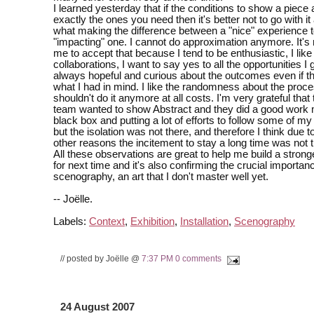
I learned yesterday that if the conditions to show a piece 
exactly the ones you need then it's better not to go with it at
what making the difference between a "nice" experience 
"impacting" one. I cannot do approximation anymore. It's 
me to accept that because I tend to be enthusiastic, I like 
collaborations, I want to say yes to all the opportunities I 
always hopeful and curious about the outcomes even if th
what I had in mind. I like the randomness about the proce
shouldn't do it anymore at all costs. I'm very grateful that 
team wanted to show Abstract and they did a good work 
black box and putting a lot of efforts to follow some of my
but the isolation was not there, and therefore I think due t
other reasons the incitement to stay a long time was not t
All these observations are great to help me build a stron
for next time and it's also confirming the crucial importan
scenography, an art that I don't master well yet.
-- Joëlle.
Labels:
Context
,
Exhibition
,
Installation
,
Scenography
// posted by Joëlle @
7:37 PM
0 comments
24 August 2007