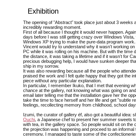
Exhibition
The opening of "Abstract" took place just about 3 weeks 
incredibly rewarding moment.
First of all because I thought it would never happen. Agai
days before I was still getting crazy over Windows Vista,
Windows XP trying to make the pure-data program work.
Vincent would try to understand why it wasn't working o
PC while it was rolling on his machine. But with the time 
the distance, it was taking a lifetime and if it wasn't for C
precious debugging help, I would have sunken deeper th
ship in my sorrow.
It was also rewarding because all the people who attende
praised the work and I felt quite happy that they got the int
piece without any particular explanation.
In particular, I remember Ikuko, that I met that evening 
chance at the gallery, not knowing what was going on an
email later telling me that the installation gave her the opp
take the time to face herself and her life and get "subtle 
feelings, recollecting memory from childhood, school days,
Izumi, the curator of gallery éf, also got a beautiful idea: s
Ouchi
, a Japanese chef to present her summer sweets t
with tea, in the gallery space. So people would sit on the
the projection was happening and proceed to an informal 
ceremony. I managed to taste some of the confectioneri