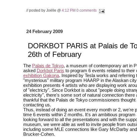
// posted by Joëlle @
4:12 PM
0 comments
24 February 2009
DORKBOT PARIS at Palais de To
26th of February
The
Palais de Tokyo
, a museum of contemporary art in P
asked
Dorkbot Paris
to program 6 events related to their 
exhibition Gakona
. Inspired by Tesla works and referring 
"mysterious" military program HAARP in the Alaskan cit
exhibition presents 4 artists who are displaying work ar
of "electricty". Since Dorkbot is about "people doing stran
electricity", there's some sort of natural connection there
thankful that the Palais de Tokyo commissioners thought
contacting us.
Thus, instead of doing an event every month or 2, we're p
time 6 events within 2 months. It's an ambitious program 
looking forward to all the presentations and with the suppo
museum, we were able as well to invite people from outsi
including some MLE connections like Gary McDarby an
Brucker-Cohen.