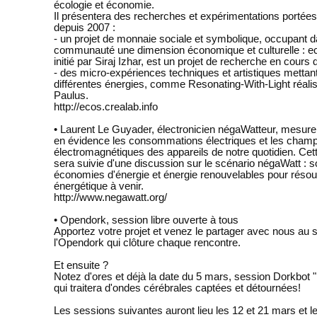
écologie et économie.
Il présentera des recherches et expérimentations portée
depuis 2007 :
- un projet de monnaie sociale et symbolique, occupant 
communauté une dimension économique et culturelle : 
initié par Siraj Izhar, est un projet de recherche en cours
- des micro-expériences techniques et artistiques mettan
différentes énergies, comme Resonating-With-Light réali
Paulus.
http://ecos.crealab.info
• Laurent Le Guyader, électronicien négaWatteur, mesure
en évidence les consommations électriques et les cham
électromagnétiques des appareils de notre quotidien. Cett
sera suivie d'une discussion sur le scénario négaWatt : s
économies d'énergie et énergie renouvelables pour résoud
énergétique à venir.
http://www.negawatt.org/
• Opendork, session libre ouverte à tous
Apportez votre projet et venez le partager avec nous au 
l'Opendork qui clôture chaque rencontre.
Et ensuite ?
Notez d'ores et déjà la date du 5 mars, session Dorkbot
qui traitera d'ondes cérébrales captées et détournées!
Les sessions suivantes auront lieu les 12 et 21 mars et le